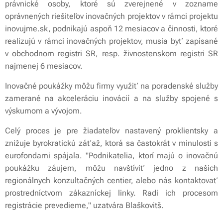
právnické osoby, ktoré sú zverejnené v zozname
oprávnených riešiteľov inovačných projektov v rámci projektu
inovujme.sk, podnikajú aspoň 12 mesiacov a činnosti, ktoré
realizujú v rámci inovačných projektov, musia byť zapísané
v obchodnom registri SR, resp. živnostenskom registri SR
najmenej 6 mesiacov.
Inovačné poukážky môžu firmy využiť na poradenské služby
zamerané na akceleráciu inovácií a na služby spojené s
výskumom a vývojom.
Celý proces je pre žiadateľov nastavený proklientsky a
znižuje byrokratickú záťaž, ktorá sa častokrát v minulosti s
eurofondami spájala. "Podnikatelia, ktorí majú o inovačnú
poukážku záujem, môžu navštíviť jedno z našich
regionálnych konzultačných centier, alebo nás kontaktovať
prostredníctvom zákazníckej linky. Radi ich procesom
registrácie prevedieme," uzatvára Blaškovitš.