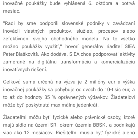
inovačné poukážky bude vyhlásená 6. októbra a potrvá
mesiac.
"Radi by sme podporili slovenské podniky v zavádzaní
inovácií vlastných produktov, služieb, procesov alebo
zefektívnení svojho obchodného modelu. Na to všetko
možno poukážky využiť," hovorí generálny riaditeľ SIEA
Peter Blaškovitš. Ako dodáva, SIEA chce podporovať aktivity
zamerané na digitálnu transformáciu a komercializáciu
inovatívnych riešení.
Celková suma určená na výzvu je 2 milióny eur a výška
inovačnej poukážky sa pohybuje od dvoch do 10-tisíc eur, a
to až do hodnoty 85 % oprávnených výdavkov. Žiadateľovi
môže byť poskytnutá maximálne jedenkrát.
Žiadateľmi môžu byť fyzické alebo právnické osoby, ktoré
majú sídlo na území SR, okrem územia BBSK, a podnikajú
viac ako 12 mesiacov. Riešiteľmi musia byť fyzické alebo