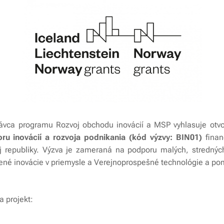
ávca programu Rozvoj obchodu inovácií a MSP vyhlasuje otv
oru inovácií a rozvoja podnikania (kód výzvy: BIN01)
finan
j republiky. Výzva je zameraná na podporu malých, strednýc
lené inovácie v priemysle a Verejnoprospešné technológie a p
a projekt: