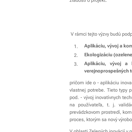
žiadostí o projekt.
V rámci tejto výzvy budú podp
Aplikáciu, vývoj a ko
Ekologizáciu (ozelen
Aplikáciu, vývoj 
verejnoprospešných te
pričom ide o - aplikáciu inov
vlastnej potrebe. Tieto typy
pod. - vývoj inovatívnych tec
na používateľa, t. j. vali
prevádzkovom prostredí, kompl
proces, ktorým sa nový výrob
V oblasti Zelených inovácií v