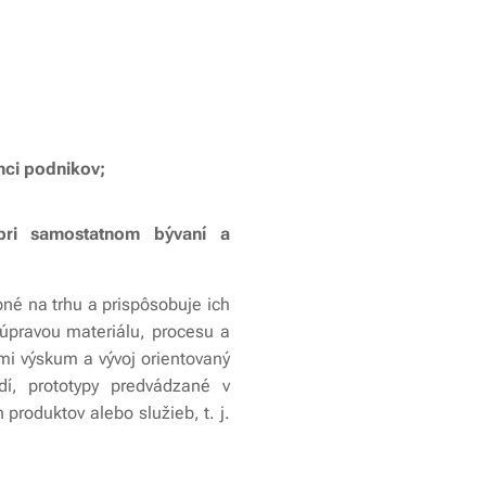
ámci podnikov;
pri samostatnom bývaní a
pné na trhu a prispôsobuje ich
 úpravou materiálu, procesu a
ami výskum a vývoj orientovaný
dí, prototypy predvádzané v
produktov alebo služieb, t. j.