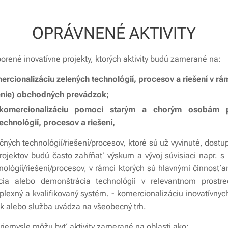
OPRÁVNENÉ AKTIVITY
orené inovatívne projekty, ktorých aktivity budú zamerané na:
mercionalizáciu zelených technológií, procesov a riešení v r
enie) obchodných prevádzok;
a komercionalizáciu pomoci starým a chorým osobám 
chnológií, procesov a riešení,
ačných technológií/riešení/procesov, ktoré sú už vyvinuté, dostu
 projektov budú často zahŕňať výskum a vývoj súvisiaci napr. s
hnológií/riešení/procesov, v rámci ktorých sú hlavnými činnosť
dácia alebo demonštrácia technológií v relevantnom prostre
exný a kvalifikovaný systém. - komercionalizáciu inovatívnych 
ok alebo služba uvádza na všeobecný trh.
 priemysle môžu byť aktivity zamerané na oblasti ako: