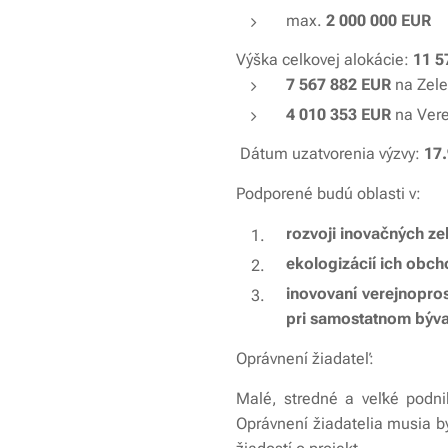
max.
2 000 000 EUR
Výška celkovej alokácie:
11 5
7 567 882 EUR
na Zele
4 010 353 EUR
na Vere
Dátum uzatvorenia výzvy:
17
Podporené budú oblasti v:
rozvoji inovačných ze
ekologizácií ich obc
inovovaní verejnopro
pri samostatnom býva
Oprávnení žiadateľ:
Malé, stredné a veľké podn
Oprávnení žiadatelia musia b