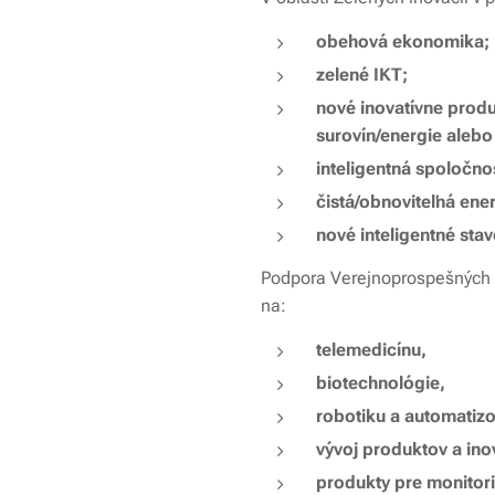
obehová ekonomika;
zelené IKT;
nové inovatívne produ
surovín/energie alebo
inteligentná spoločno
čistá/obnoviteľná ener
nové inteligentné sta
Podpora Verejnoprospešných 
na:
telemedicínu,
biotechnológie,
robotiku a automatiz
vývoj produktov a ino
produkty pre monitori