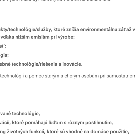
kty/technológie/služby, ktoré znížia environmentálnu záťaž 
 vďaka nižším emisiám pri výrobe;
sť;
gia;
vebné technológie/riešenia a inovácie.
technológií a pomoc starým a chorým osobám pri samostatno
ované technológie,
vácií, ktoré pomáhajú ľuďom s rôznym postihnutím,
ng životných funkcií, ktoré sú vhodné na domáce použitie,