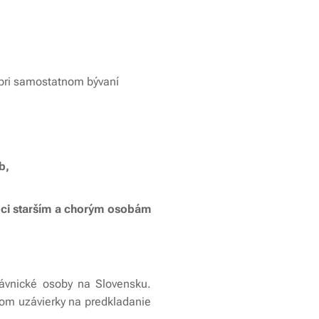
pri samostatnom bývaní
b,
moci starším a chorým osobám
ávnické osoby na Slovensku.
mom uzávierky na predkladanie