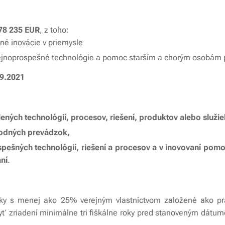
78 235 EUR
, z toho:
né inovácie v priemysle
jnoprospešné technológie a pomoc starším a chorým osobám 
.9.2021
lených technológií, procesov, riešení, produktov alebo služie
hodných prevádzok,
spešných technológií, riešení a procesov a v inovovaní po
ní
.
iky s menej ako 25% verejným vlastníctvom založené ako pr
yť zriadení minimálne tri fiškálne roky pred stanoveným dátu