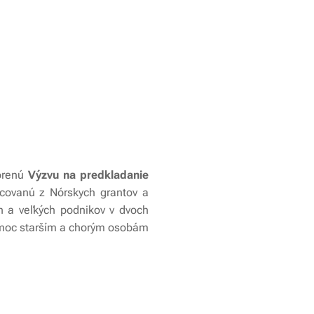
orenú
Výzvu na predkladanie
covanú z Nórskych grantov a
h a veľkých podnikov v dvoch
omoc starším a chorým osobám