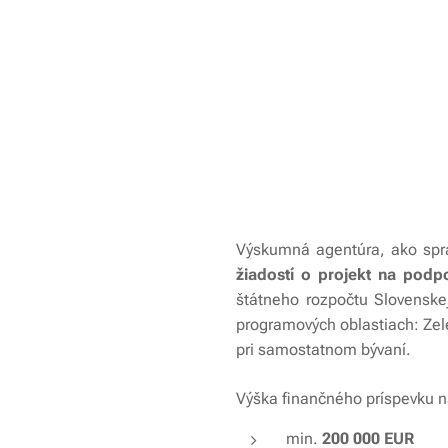
Výskumná agentúra, ako spr
žiadostí o projekt na podp
štátneho rozpočtu Slovenske
programových oblastiach: Ze
pri samostatnom bývaní.
Výška finančného príspevku n
min.
200 000 EUR